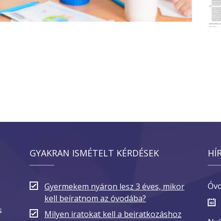
GYAKRAN ISMÉTELT KÉRDÉSEK
HÍ
Óvo
Gyermekem nyáron lesz 3 éves, mikor
kell beíratnom az óvodába?
s
Milyen iratokat kell a beiratkozáshoz