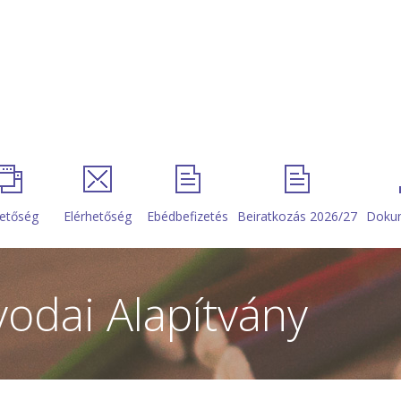
etőség
Elérhetőség
Ebédbefizetés
Beiratkozás 2026/27
Doku
odai Alapítvány