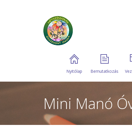
Nyitólap
Bemutatkozás
Vez
Mini Manó Óv