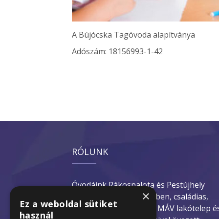
A Bújócska Tagóvoda alapítványa
Adószám: 18156993-1-42
RÓLUNK
Óvodáink Rákospalota és Pestújhely
×
kertvárosi zöldövezetében, családias,
Ez a weboldal sütiket
kertes házakkal, illetve MÁV lakótelep é
használ