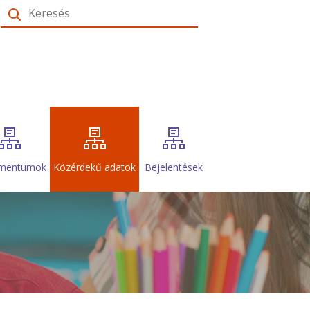
Keresés
mentumok
Közérdekű adatok
Bejelentések