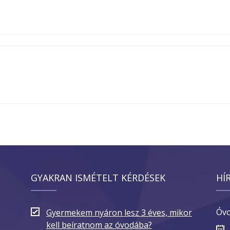
GYAKRAN ISMÉTELT KÉRDÉSEK
HÍ
Óvo
Gyermekem nyáron lesz 3 éves, mikor
kell beíratnom az óvodába?