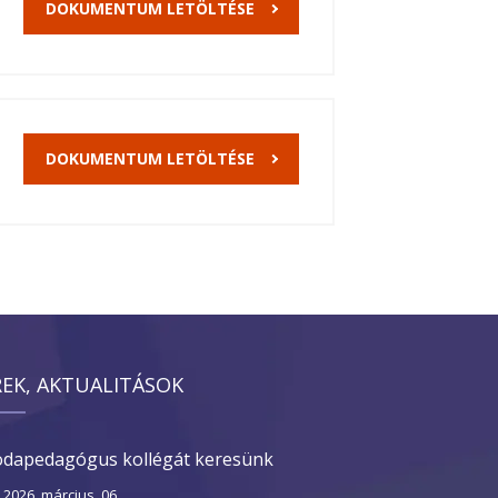
DOKUMENTUM LETÖLTÉSE
DOKUMENTUM LETÖLTÉSE
REK, AKTUALITÁSOK
dapedagógus kollégát keresünk
2026. március. 06.