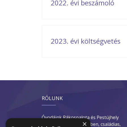
2022. évi beszámoló
2023. évi költségvetés
RÓLUNK
Óvodáink Rákospalota és Pestújhely
×
kertvárosi zöldövezetében, családias,