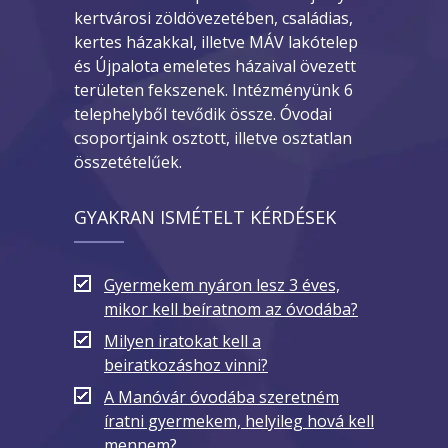
kertvárosi zöldövezetében, családias,
kertes házakkal, illetve MÁV lakótelep
és Újpalota emeletes házaival övezett
területen fekszenek. Intézményünk 6
telephelyből tevődik össze. Óvodai
csoportjaink osztott, illetve osztatlan
összetételűek.
GYAKRAN ISMÉTELT KÉRDÉSEK
Gyermekem nyáron lesz 3 éves,
mikor kell beíratnom az óvodába?
Milyen iratokat kell a
beiratkozáshoz vinni?
A Manóvár óvodába szeretném
íratni gyermekem, helyileg hová kell
mennem?