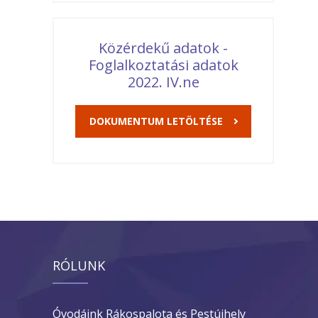
Közérdekű adatok -
Foglalkoztatási adatok
2022. IV.ne
DOKUMENTUM LETÖLTÉSE
RÓLUNK
Óvodáink Rákospalota és Pestújhely