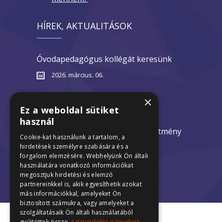
HÍREK, AKTUALITÁSOK
Óvodapedagógus kollégát keresünk
2026. március. 06.
Nyílt napok 2026
×
Ez a weboldal sütiket
2026. február 10.
használ
Óvodák nyári zárva tartása hirdetmény
Cookie-kat használunk a tartalom, a
2026
hirdetések személyre szabására és a
forgalom elemzésére. Webhelyünk Ön általi
2025. december 18.
használatára vonatkozó információkat
megosztjuk hirdetési és elemző
partnereinkkel is, akik egyesíthetik azokat
más információkkal, amelyeket Ön
biztosított számukra, vagy amelyeket a
szolgáltatásaik Ön általi használatából
gyűjtöttek össze.
Adatvédelmi irányelvek