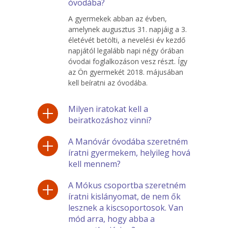
óvodába?
A gyermekek abban az évben,
amelynek augusztus 31. napjáig a 3.
életévét betölti, a nevelési év kezdő
napjától legalább napi négy órában
óvodai foglalkozáson vesz részt. Így
az Ön gyermekét 2018. májusában
kell beíratni az óvodába.
Milyen iratokat kell a
beiratkozáshoz vinni?
A Manóvár óvodába szeretném
íratni gyermekem, helyileg hová
kell mennem?
A Mókus csoportba szeretném
íratni kislányomat, de nem ők
lesznek a kiscsoportosok. Van
mód arra, hogy abba a