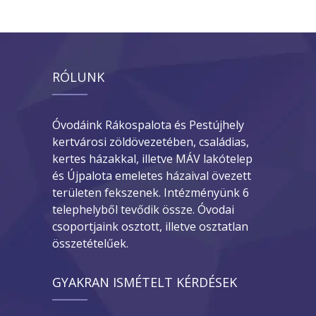
RÓLUNK
Óvodáink Rákospalota és Pestújhely
kertvárosi zöldövezetében, családias,
kertes házakkal, illetve MÁV lakótelep
és Újpalota emeletes házaival övezett
területen fekszenek. Intézményünk 6
telephelyből tevődik össze. Óvodai
csoportjaink osztott, illetve osztatlan
összetételűek.
GYAKRAN ISMÉTELT KÉRDÉSEK