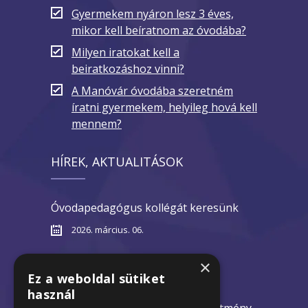
Gyermekem nyáron lesz 3 éves,
mikor kell beíratnom az óvodába?
Milyen iratokat kell a
beiratkozáshoz vinni?
A Manóvár óvodába szeretném
íratni gyermekem, helyileg hová kell
mennem?
HÍREK, AKTUALITÁSOK
Óvodapedagógus kollégát keresünk
2026. március. 06.
Nyílt napok 2026
×
Ez a weboldal sütiket
2026. február 10.
használ