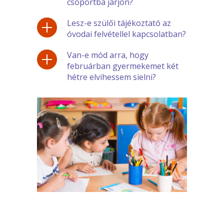
csoportba járjon?
Lesz-e szülői tájékoztató az
óvodai felvétellel kapcsolatban?
Van-e mód arra, hogy
februárban gyermekemet két
hétre elvihessem síelni?