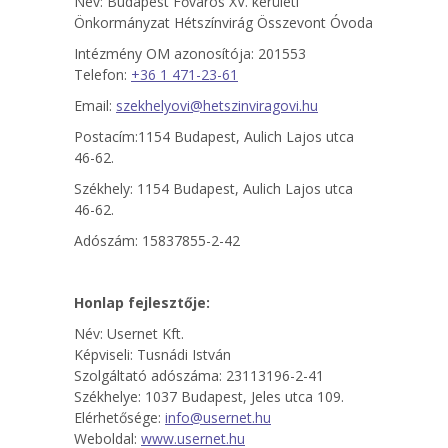
Név: Budapest Főváros XV. kerületi
Önkormányzat Hétszínvirág Összevont Óvoda
Intézmény OM azonosítója: 201553
Telefon:
+36 1 471-23-61
Email:
szekhelyovi@hetszinviragovi.hu
Postacím:1154 Budapest, Aulich Lajos utca
46-62.
Székhely: 1154 Budapest, Aulich Lajos utca
46-62.
Adószám: 15837855-2-42
Honlap fejlesztője:
Név: Usernet Kft.
Képviseli: Tusnádi István
Szolgáltató adószáma: 23113196-2-41
Székhelye: 1037 Budapest, Jeles utca 109.
Elérhetősége:
info@usernet.hu
Weboldal:
www.usernet.hu