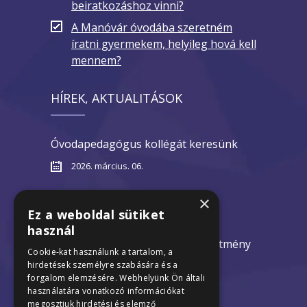
beiratkozáshoz vinni?
A Manóvár óvodába szeretném
íratni gyermekem, helyileg hová kell
mennem?
HÍREK, AKTUALITÁSOK
Óvodapedagógus kollégát keresünk
2026. március. 06.
Nyílt napok 2026
×
Ez a weboldal sütiket
2026. február 10.
használ
Óvodák nyári zárva tartása hirdetmény
Cookie-kat használunk a tartalom, a
2026
hirdetések személyre szabására és a
forgalom elemzésére. Webhelyünk Ön általi
2025. december 18.
használatára vonatkozó információkat
megosztjuk hirdetési és elemző