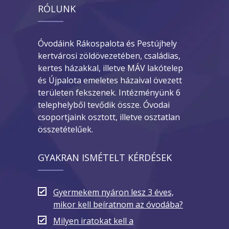
RÓLUNK
Óvodáink Rákospalota és Pestújhely
kertvárosi zöldövezetében, családias,
kertes házakkal, illetve MÁV lakótelep
és Újpalota emeletes házaival övezett
területen fekszenek. Intézményünk 6
telephelyből tevődik össze. Óvodai
csoportjaink osztott, illetve osztatlan
összetételűek.
GYAKRAN ISMÉTELT KÉRDÉSEK
Gyermekem nyáron lesz 3 éves,
mikor kell beíratnom az óvodába?
Milyen iratokat kell a